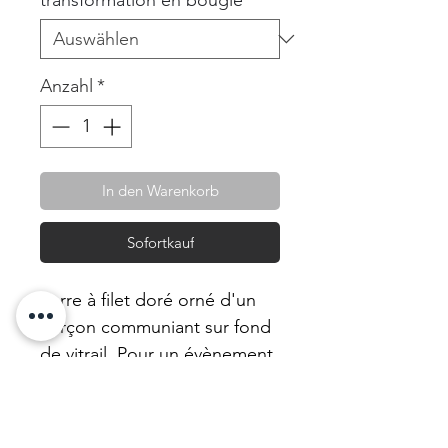
Anzahl
*
In den Warenkorb
Sofortkauf
Verre à filet doré orné d'un
garçon communiant sur fond
de vitrail. Pour un évènement
religieux ou un clin d'oeil.
Il peut être transformée en
bougie avec notre cire