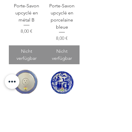
Porte-Savon
Porte-Savon
upcyclé en
upcyclé en
métal B
porcelaine
bleue
Preis
8,00 €
Preis
8,00 €
Nicht
Nicht
verfügbar
verfügbar
Porte-Savon
Porte-Savon
upcyclé en
upcyclé en
porcelaine bleu
porcelaine
motifs japonais