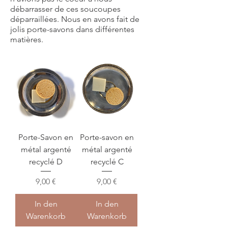
débarrasser de ces soucoupes
déparraillées. Nous en avons fait de
jolis porte-savons dans différentes
matières.
Porte-Savon en
Porte-savon en
métal argenté
métal argenté
recyclé D
recyclé C
Preis
Preis
9,00 €
9,00 €
In den
In den
Warenkorb
Warenkorb