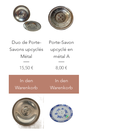
Duo de Porte-
Porte-Savon
Savons upcyclés
upcyclé en
Métal
métal A
Preis
Preis
15,50 €
8,00 €
In den
In den
Warenkorb
Warenkorb