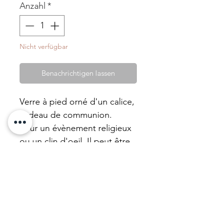
Anzahl
*
Nicht verfügbar
Benachrichtigen lassen
Verre à pied orné d'un calice,
cadeau de communion.
Pour un évènement religieux
ou un clin d'oeil. Il peut être
transformée en bougie avec
notre cire de tournesol non
parfumée.
Ces objets catho rétro, ou
bondieuseries, viennent de