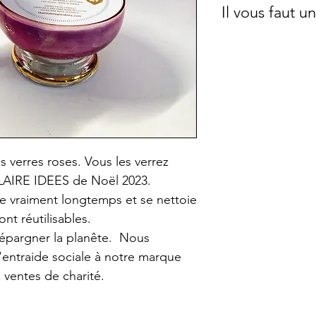
Cette bougie a é
Il vous faut 
8,5x5,5 cm
une pièce unique.
immense collecti
Si vous désirez 
achetés en vente
commande dans l
La cire est végét
pochettes en tiss
Tournesol. Elle a 
voir sur cette p
sans fumée grass
parfaitement sain
l'intérieur. Elle
s verres roses. Vous les verrez
cela vous profit
LAIRE IDEES de Noël 2023.
beaucoup plus l
re vraiment longtemps et se nettoie
A la fin, vous po
ont réutilisables.
contenant très fa
 épargner la planête. Nous
nettoie très faci
'entraide sociale à notre marque
Les objets étant
 ventes de charité.
peuvent comport
et/ou invisibles 