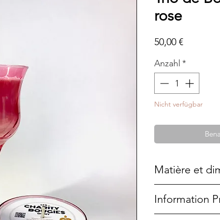
rose
Preis
50,00 €
Anzahl
*
Nicht verfügbar
Bena
Matière et di
Verre fin, teinté
Information P
19x8 cm
10,5x7cm