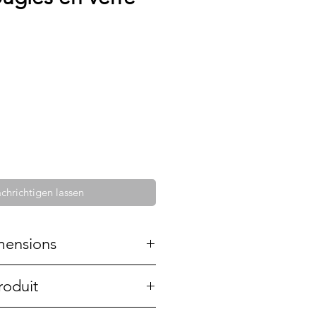
chrichtigen lassen
mensions
, décoré d'or.
roduit