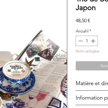
Japon
Preis
48,50 €
Anzahl
*
Nicht verfügbar
Bena
Matière et di
Porcelaine
Information p
6x4cm
6x6,5 cm