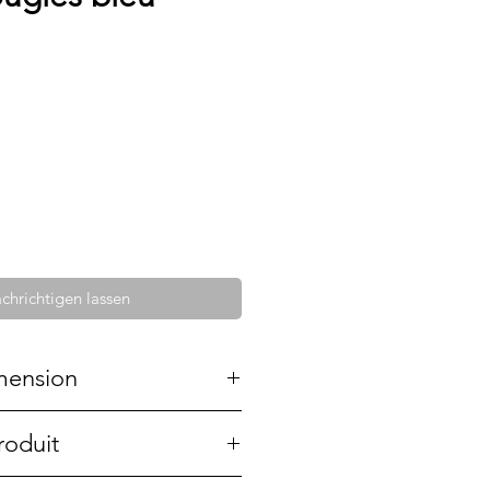
chrichtigen lassen
mension
roduit