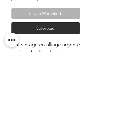
In den Warenkorb
Sofortkauf
Plat vintage en alliage argenté
orné de feuilles de vigne
vierge. Ces objets viennent
de nos achats en vente de
charité comme c'est toujours
le cas dans notre marque.
Soyez solidaire et durable en
achetant cette décoration
recyclée. N'hésitez pas !
Matière et dimension