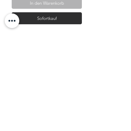
In den Warenkorb
Sofortkauf
Duo petit plat et assiette
feuille de choux vert
intense. Ces objets viennent
de nos achats en vente de
charité comme c'est toujours
le cas dans notre marque.
Soyez solidaire et durable en
achetant cette décoration
recyclée. N'hésitez pas !
Matière et dimension
Faience