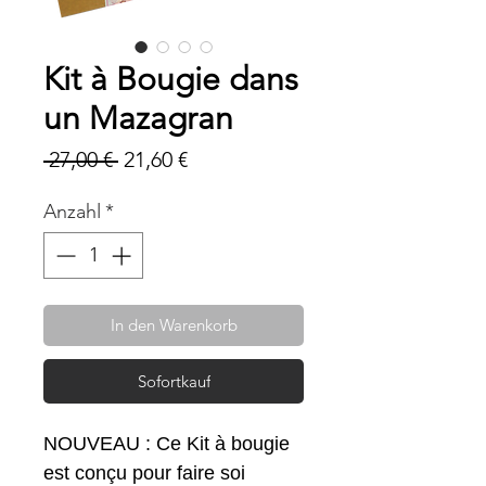
Kit à Bougie dans
un Mazagran
Standardpreis
Sale-
 27,00 € 
21,60 €
Preis
Anzahl
*
In den Warenkorb
Sofortkauf
NOUVEAU : Ce Kit à bougie
est conçu pour faire soi