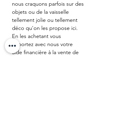
nous craquons parfois sur des
objets ou de la vaisselle
tellement jolie ou tellement
déco qu'on les propose ici.
En les achetant vous
apportez avec nous votre
aide financière à la vente de
charité où nous l'avons choisi.
C'est ça la brocante solidaire,
la décoration de coeur. Bravo
! Nos achats solidaires
financent de l'entraide. Ce
vase est une vraie beauté
dans le style mignonerie.
Matière et dimension