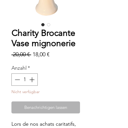
Charity Brocante
Vase mignonerie
Standardpreis
Sale-
 20,00 € 
18,00 €
Preis
Anzahl
*
Nicht verfügbar
Benachrichtigen lassen
Lors de nos achats caritatifs,