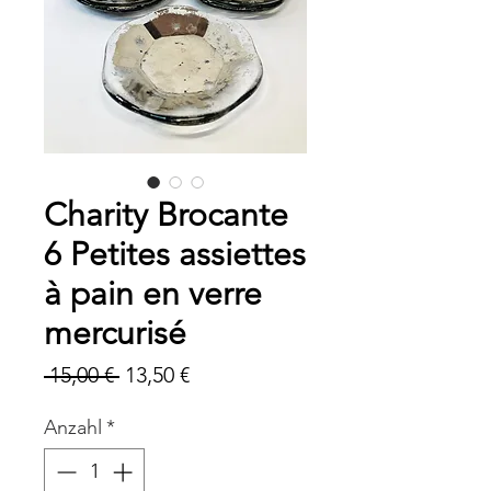
Charity Brocante
6 Petites assiettes
à pain en verre
mercurisé
Standardpreis
Sale-
 15,00 € 
13,50 €
Preis
Anzahl
*