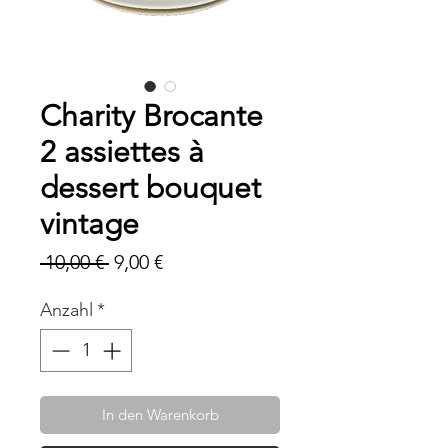
Charity Brocante
2 assiettes à
dessert bouquet
vintage
Standardpreis
Sale-
 10,00 € 
9,00 €
Preis
Anzahl
*
In den Warenkorb