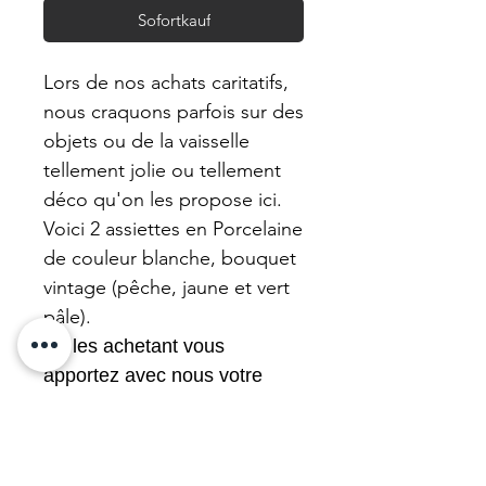
Sofortkauf
Lors de nos achats caritatifs,
nous craquons parfois sur des
objets ou de la vaisselle
tellement jolie ou tellement
déco qu'on les propose ici.
Voici 2 assiettes en Porcelaine
de couleur blanche, bouquet
vintage (pêche, jaune et vert
pâle).
En les achetant vous
apportez avec nous votre
aide financière à la vente de
charité où nous les avons
choisies. C'est ça la brocante