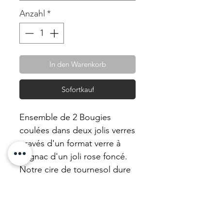
Anzahl
*
In den Warenkorb
Sofortkauf
Ensemble de 2 Bougies
coulées dans deux jolis verres
gravés d'un format verre à
cognac d'un joli rose foncé.
Notre cire de tournesol dure
vraiment longtemps et se
nettoie à l'eau chaude. Les
verres sont réutilisables :)