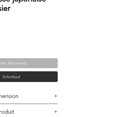
sier
 den Warenkorb
Sofortkauf
mension
motifs cerisiers.
roduit