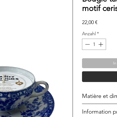
motif ceri
Preis
22,00 €
Anzahl
*
In
Matière et di
Porcelaine bleue 
Information p
Hauteur: 4,5cm