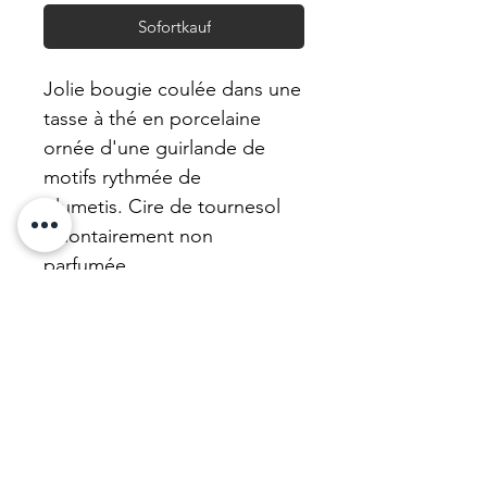
Sofortkauf
Jolie bougie coulée dans une
tasse à thé en porcelaine
ornée d'une guirlande de
motifs rythmée de
plumetis. Cire de tournesol
volontairement non
parfumée.
Nos tasses sont des achats
caritatifs qui financent de
l'entraide.
Nous mettons à neuf nos
bougies. N'hésitez pas !
Matière et dimension