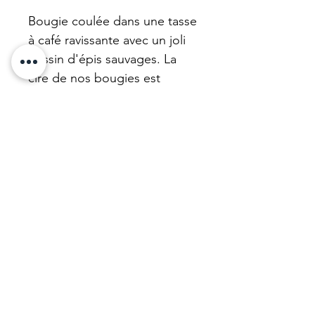
Bougie coulée dans une tasse
à café ravissante avec un joli
dessin d'épis sauvages. La
cire de nos bougies est
vegan et volontairement non
parfumée pour votre santé.
Nous mettons à neuf nos
bougies avec une belle cire
végétale non parfumée non
colorée, parfaitement saine.
N'hésitez pas !
Matière et dimension
Porcelaine à motif pastel
Information produit
4.5x7cm