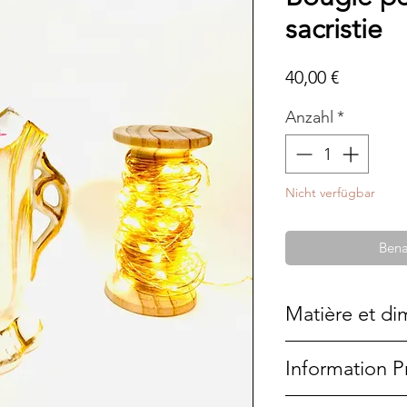
sacristie
Preis
40,00 €
Anzahl
*
Nicht verfügbar
Bena
Matière et di
Porcelaine
Information P
11 cm x 6,5 cm