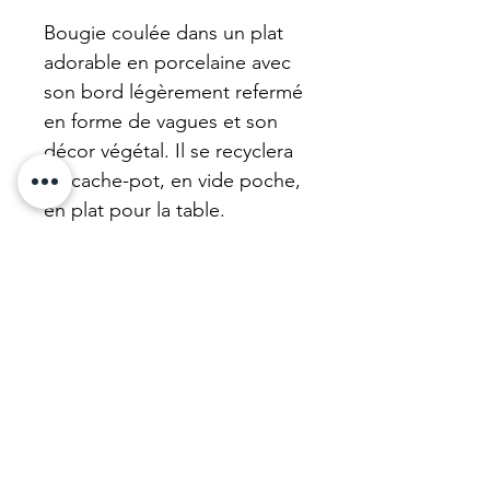
Bougie coulée dans un plat
adorable en porcelaine avec
son bord légèrement refermé
en forme de vagues et son
décor végétal. Il se recyclera
en cache-pot, en vide poche,
en plat pour la table.
La cire de nos bougies est
vegan et volontairement non
parfumée pour votre santé.
Nous mettons à neuf nos
bougies avec une belle cire
végétale non parfumée, non
colorée, parfaitement saine.
N'hésitez pas !