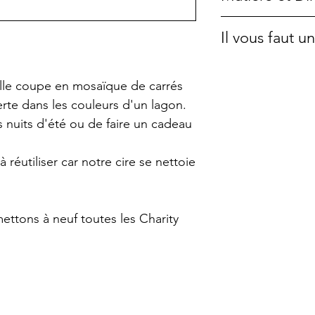
une pièce unique.
collection d'obje
Verre teinté da
Il vous faut 
shops.
Diamètre : 15
La cire est végét
Hauteur : 6 cm
Si vous désirez 
élevé sans OGM. E
lle coupe en mosaïque de carrés
commande dans l
brûler sans fumé
erte dans les couleurs d'un lagon.
pochettes en tiss
est parfaitement 
es nuits d'été ou de faire un cadeau
voir sur cette p
l'intérieur. Elle
cela vous profit
 réutiliser car notre cire se nettoie
beaucoup plus l
A la fin, vous po
contenant très fa
ettons à neuf toutes les Charity
nettoie très faci
Les bougies ne 
surveillance. Ne 
enfants. Ne pas 