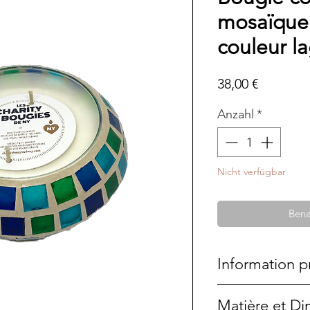
mosaïque 
couleur l
Preis
38,00 €
Anzahl
*
Nicht verfügbar
Bena
Information p
Cette bougie a é
Matière et D