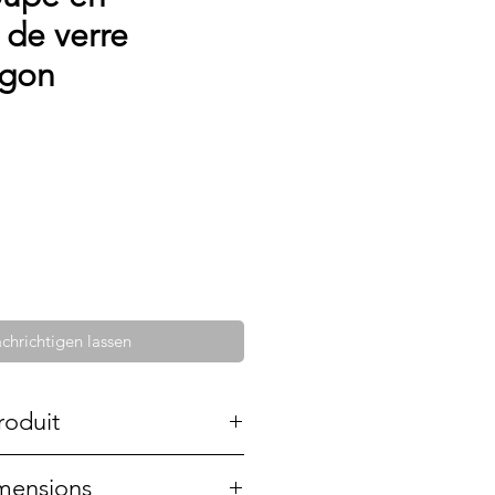
de verre
agon
chrichtigen lassen
roduit
té créée à la main. C'est
imensions