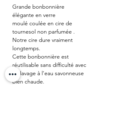
Grande bonbonnière
élégante en verre
moulé coulée en cire de
tournesol non parfumée .
Notre cire dure vraiment
longtemps.
Cette bonbonnière est
réutilisable sans difficulté avec
un lavage à l'eau savonneuse
bien chaude.
Recycler est essentiel pour
épargner la planête.
Notre cire est facile à ôter,
végane et biodégradable
bien entendu.