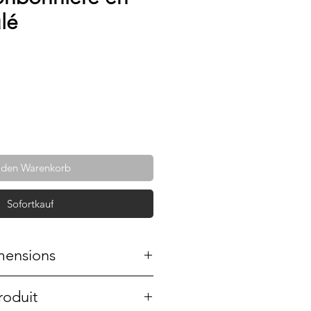
lé
 den Warenkorb
Sofortkauf
mensions
roduit