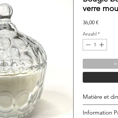
verre mou
Preis
36,00 €
Anzahl
*
In
Matière et di
Verre moulé
Information P
12 x 8 cm