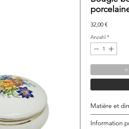
porcelaine
Preis
32,00 €
Anzahl
*
In
Matière et di
Porcelaine de L
Information p
Diamètre : 11 c