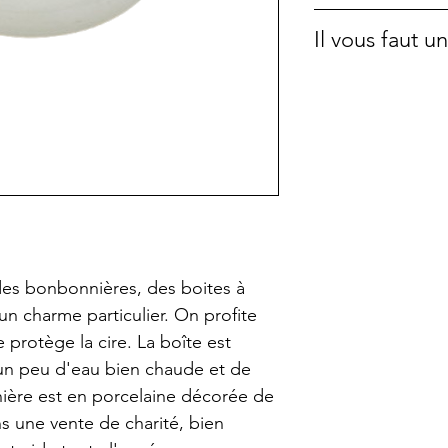
Hauteur : 6cm
Cette bougie a é
Il vous faut 
une pièce unique.
collection d'obje
Si vous désirez 
shops.La cire est
commande dans l
colza, élevé sans
pochettes en tiss
de brûler sans f
voir sur cette p
Elle est parfaite
à l'intérieur. Ell
comme cela vous
beaucoup plus l
es bonbonnières, des boites à
A la fin, vous po
n charme particulier. On profite
contenant très fa
e protège la cire. La boîte est
nettoie très fac
 un peu d'eau bien chaude et de
doivent JAMAIS r
ière est en porcelaine décorée de
pas laisser à po
ans une vente de charité, bien
poser sur un supp